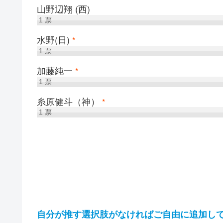
山野辺翔 (西)
1
票
水野(日)
*
1
票
加藤純一
*
1
票
糸原健斗（神）
*
1
票
自分が推す選択肢がなければご自由に追加し