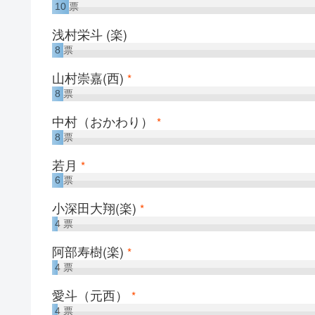
10
票
浅村栄斗 (楽)
8
票
山村崇嘉(西)
*
8
票
中村（おかわり）
*
8
票
若月
*
6
票
小深田大翔(楽)
*
4
票
阿部寿樹(楽)
*
4
票
愛斗（元西）
*
4
票