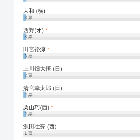
大和 (横)
3
票
西野(オ)
*
3
票
田宮裕涼
*
3
票
上川畑大悟 (日)
2
票
清宮幸太郎 (日)
2
票
栗山巧(西)
*
2
票
源田壮亮 (西)
1
票