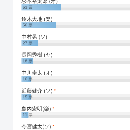
杉本裕太郎 (オ)
63
票
鈴木大地 (楽)
56
票
中村晃 (ソ)
27
票
長岡秀樹 (ヤ)
18
票
中川圭太 (オ)
16
票
近藤健介 (ソ)
*
15
票
島内宏明(楽)
*
11
票
今宮健太(ソ)
*