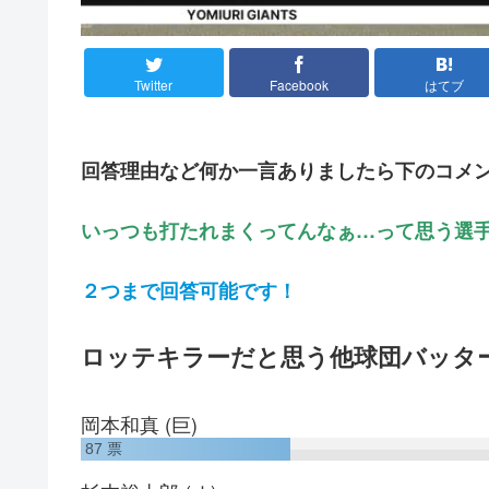
Twitter
Facebook
はてブ
回答理由など何か一言ありましたら下のコメ
いっつも打たれまくってんなぁ…って思う選
２つまで回答可能です！
ロッテキラーだと思う他球団バッタ
岡本和真 (巨)
87
票